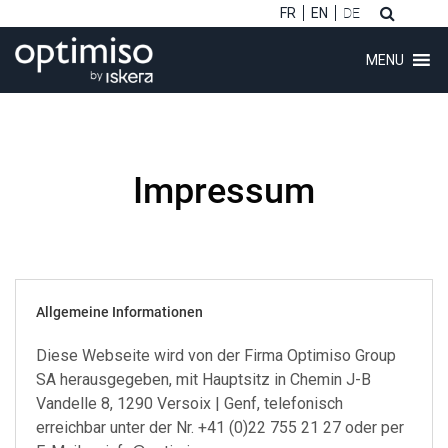
FR
EN
DE
MENU
Impressum
ubmenu (Software)
ubmenu (Kunden)
ubmenu (Beratung)
Allgemeine Informationen
ubmenu (Über uns)
Diese Webseite wird von der Firma Optimiso Group
SA herausgegeben, mit Hauptsitz in Chemin J-B
Vandelle 8, 1290 Versoix | Genf, telefonisch
erreichbar unter der Nr. +41 (0)22 755 21 27 oder per