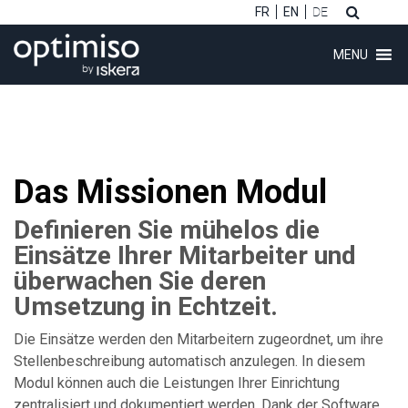
FR
EN
DE
MENU
Das Missionen Modul
ubmenu (Software)
Definieren Sie mühelos die
ubmenu (Kunden)
Einsätze Ihrer Mitarbeiter und
überwachen Sie deren
ubmenu (Beratung)
Umsetzung in Echtzeit.
ubmenu (Über uns)
Die Einsätze werden den Mitarbeitern zugeordnet, um ihre
Stellenbeschreibung automatisch anzulegen. In diesem
Modul können auch die Leistungen Ihrer Einrichtung
zentralisiert und dokumentiert werden. Dank der Software