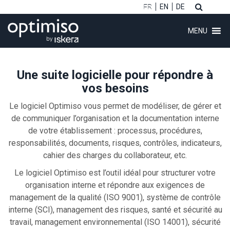
FR
EN
DE
MENU
Une suite logicielle pour répondre à
vos besoins
Le logiciel Optimiso vous permet de modéliser, de gérer et
ubmenu (Logiciel)
de communiquer l’organisation et la documentation interne
de votre établissement : processus, procédures,
ubmenu (Clients)
responsabilités, documents, risques, contrôles, indicateurs,
ubmenu (Conseil)
cahier des charges du collaborateur, etc.
Le logiciel Optimiso est l’outil idéal pour structurer votre
ubmenu (Formations)
organisation interne et répondre aux exigences de
management de la qualité (ISO 9001), système de contrôle
interne (SCI), management des risques, santé et sécurité au
ubmenu (À propos)
travail, management environnemental (ISO 14001), sécurité