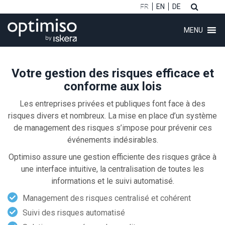
FR
EN
DE
MENU
Votre gestion des risques efficace et
conforme aux lois
Les entreprises privées et publiques font face à des
ubmenu (Logiciel)
risques divers et nombreux. La mise en place d’un système
de management des risques s’impose pour prévenir ces
ubmenu (Clients)
événements indésirables.
ubmenu (Conseil)
Optimiso assure une gestion efficiente des risques grâce à
une interface intuitive, la centralisation de toutes les
ubmenu (Formations)
informations et le suivi automatisé.
Management des risques centralisé et cohérent
ubmenu (À propos)
Suivi des risques automatisé