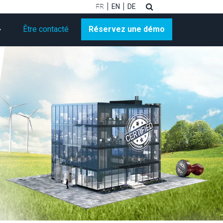
FR
EN
DE
Être contacté
Réservez une démo