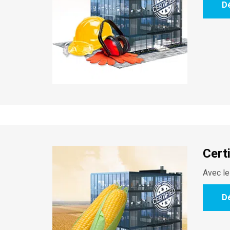
D
Cert
Avec le
D