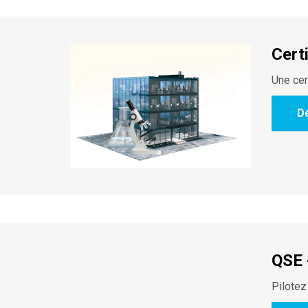
Cert
Une cer
D
QSE 
Pilotez