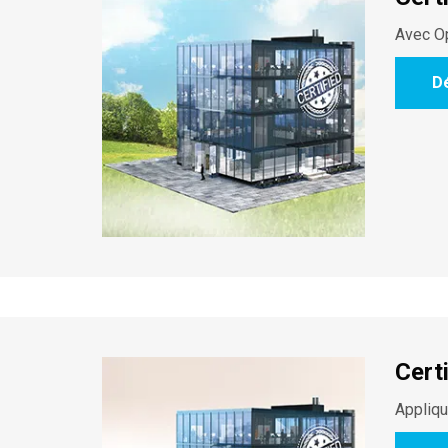
Avec Op
D
Cert
Appliqu