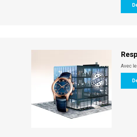
D
Resp
Avec le
D