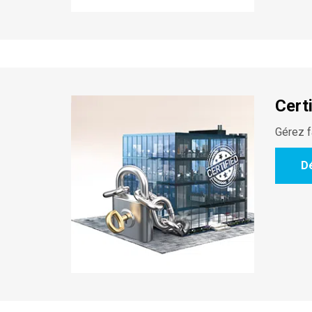
Cert
Gérez f
D