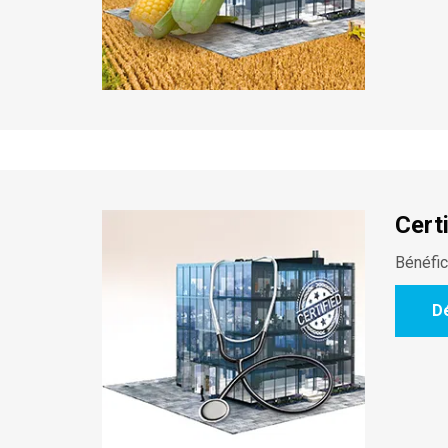
Cert
Bénéfic
D