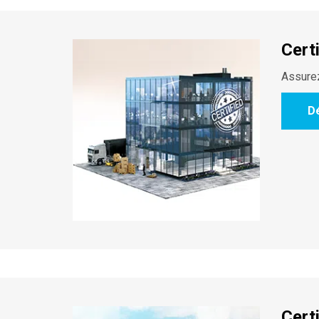
Cert
Assurez
D
Cert