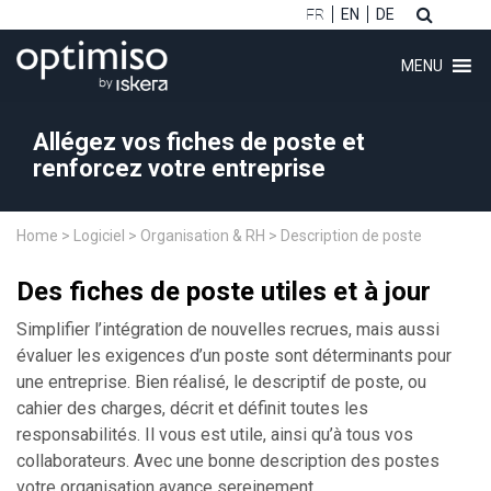
FR
EN
DE
MENU
Allégez vos fiches de poste et
renforcez votre entreprise
Home
>
Logiciel
>
Organisation & RH
>
Description de poste
ubmenu (Logiciel)
Des
fiches de poste
utiles et à jour
ubmenu (Clients)
Simplifier l’intégration de nouvelles recrues, mais aussi
ubmenu (Conseil)
évaluer les exigences d’un poste sont déterminants pour
ubmenu (Formations)
une entreprise. Bien réalisé, le descriptif de poste, ou
cahier des charges, décrit et définit toutes les
responsabilités. Il vous est utile, ainsi qu’à tous vos
collaborateurs.
Avec une bonne description des postes
ubmenu (À propos)
votre organisation avance sereinement.