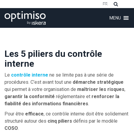
FR
MENU
Les 5 piliers du contrôle
interne
ubmenu (Logiciel)
Le
contrôle interne
ne se limite pas à une série de
ubmenu (Clients)
procédures. C’est avant tout une
démarche stratégique
qui permet à votre organisation de
maîtriser les risques
,
ubmenu (Conseil)
garantir la conformité
réglementaire et
renforcer la
ubmenu (Formations)
fiabilité des informations financières
.
Pour être
efficace
, ce contrôle interne doit être solidement
structuré autour des
cinq piliers
définis par le modèle
ubmenu (À propos)
COSO
.