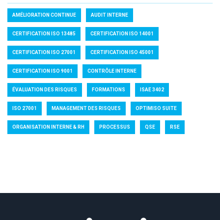
AMÉLIORATION CONTINUE
AUDIT INTERNE
CERTIFICATION ISO 13485
CERTIFICATION ISO 14001
CERTIFICATION ISO 27001
CERTIFICATION ISO 45001
CERTIFICATION ISO 9001
CONTRÔLE INTERNE
ÉVALUATION DES RISQUES
FORMATIONS
ISAE 3402
ISO 27001
MANAGEMENT DES RISQUES
OPTIMISO SUITE
ORGANISATION INTERNE & RH
PROCESSUS
QSE
RSE