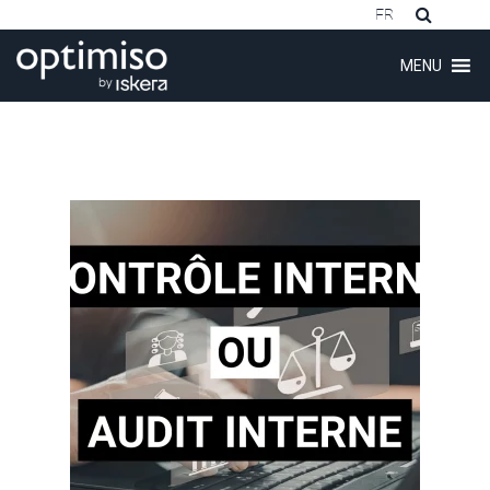
FR
MENU
ubmenu (Logiciel)
ubmenu (Clients)
ubmenu (Conseil)
ubmenu (Formations)
ubmenu (À propos)