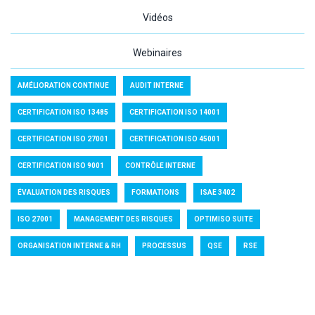
Vidéos
Webinaires
AMÉLIORATION CONTINUE
AUDIT INTERNE
CERTIFICATION ISO 13485
CERTIFICATION ISO 14001
CERTIFICATION ISO 27001
CERTIFICATION ISO 45001
CERTIFICATION ISO 9001
CONTRÔLE INTERNE
ÉVALUATION DES RISQUES
FORMATIONS
ISAE 3402
ISO 27001
MANAGEMENT DES RISQUES
OPTIMISO SUITE
ORGANISATION INTERNE & RH
PROCESSUS
QSE
RSE